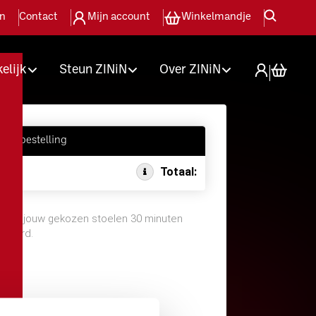
en
Contact
Mijn account
Winkelmandje
elijk
Steun ZINiN
Over ZINiN
jouw bestelling
Totaal:
oor jouw gekozen stoelen 30 minuten
rveerd.