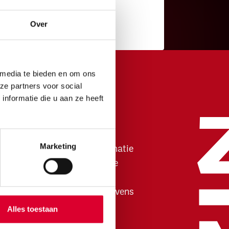
Over
 media te bieden en om ons
ze partners voor social
nformatie die u aan ze heeft
Ga naar
Contact
Marketing
Algemene informatie
Ticket informatie
Onze huisregels
Technische gegevens
Jaarverslag
Alles toestaan
Werken bij ZINiN