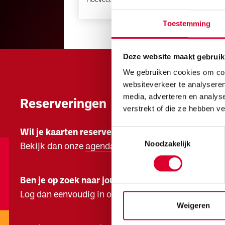
Hoeveel kaarten wil je bestellen?
Toestemming
Deze website maakt gebruik
We gebruiken cookies om cont
websiteverkeer te analyseren
media, adverteren en analys
Reserveringen
verstrekt of die ze hebben v
Toestemmingsselectie
Wil je kaarten reserveren?
Noodzakelijk
Bekijk dan onze
agenda
Ben je op zoek naar jouw kaarten?
Log dan eenvoudig in op jouw
ZINiN account.
Weigeren