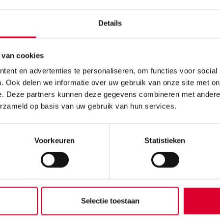
Ontstaan ZINiN
Details
Veelgestelde vragen
Organisatie
Werken bij ZINiN
 van cookies
ent en advertenties te personaliseren, om functies voor social
Nieuws
. Ook delen we informatie over uw gebruik van onze site met on
e. Deze partners kunnen deze gegevens combineren met andere i
Contact
erzameld op basis van uw gebruik van hun services.
Contact
Bezoekadres
Voorkeuren
Statistieken
Willem Alexanderstraat 7
7442 MA Nijverdal
Routebeschrijving
Selectie toestaan
Postadres
Willem Alexanderstraat 7