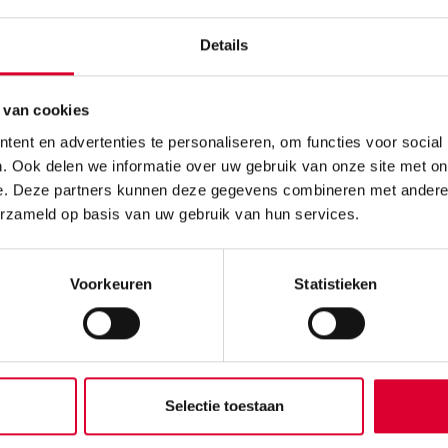
Ontstaan ZINiN
Details
Veelgestelde vragen
Organisatie
 van cookies
Werken bij ZINiN
ent en advertenties te personaliseren, om functies voor social
. Ook delen we informatie over uw gebruik van onze site met on
Nieuws
e. Deze partners kunnen deze gegevens combineren met andere i
Contact
erzameld op basis van uw gebruik van hun services.
Contact
Bezoekadres
Voorkeuren
Statistieken
Willem Alexanderstraat 7
7442 MA Nijverdal
Routebeschrijving
Selectie toestaan
Postadres
Willem Alexanderstraat 7