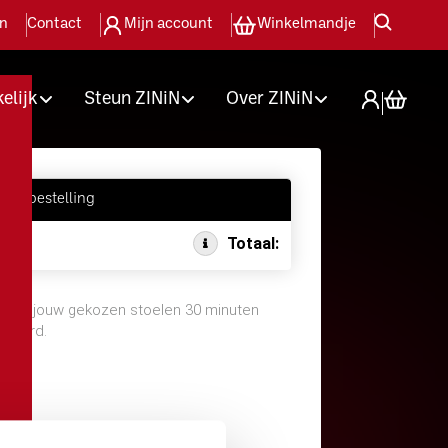
en
Contact
Mijn account
Winkelmandje
elijk
Steun ZINiN
Over ZINiN
jouw bestelling
Totaal:
oor jouw gekozen stoelen 30 minuten
rveerd.