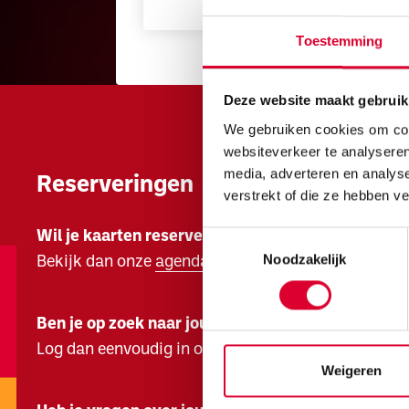
Toestemming
Deze website maakt gebruik
We gebruiken cookies om cont
websiteverkeer te analyseren
media, adverteren en analys
Reserveringen
verstrekt of die ze hebben v
Wil je kaarten reserveren?
Toestemmingsselectie
Noodzakelijk
Bekijk dan onze
agenda
Ben je op zoek naar jouw kaarten?
Log dan eenvoudig in op jouw
ZINiN account.
Weigeren