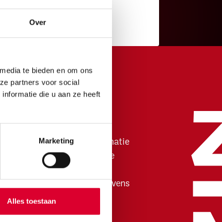
Over
 media te bieden en om ons
ze partners voor social
nformatie die u aan ze heeft
Ga naar
Contact
Marketing
Algemene informatie
Ticket informatie
Onze huisregels
Technische gegevens
Jaarverslag
Alles toestaan
Werken bij ZINiN