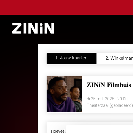
1.
Jouw kaarten
2.
Winkelman
ZINiN Filmhuis 
di 25 mrt. 2025 - 20:00
Theaterzaal (geplaceerd)
Hoeveel kaarten wil je bestellen?